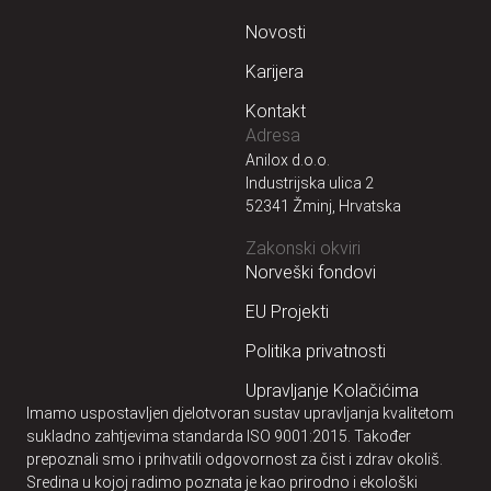
Novosti
Karijera
Kontakt
Adresa
Anilox d.o.o.
Industrijska ulica 2
52341 Žminj, Hrvatska
Zakonski okviri
Norveški fondovi
EU Projekti
Politika privatnosti
Upravljanje Kolačićima
Imamo uspostavljen djelotvoran sustav upravljanja kvalitetom
sukladno zahtjevima standarda ISO 9001:2015. Također
prepoznali smo i prihvatili odgovornost za čist i zdrav okoliš.
Sredina u kojoj radimo poznata je kao prirodno i ekološki