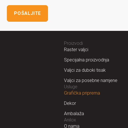
POŠALJITE
Proizvodi
Raster valjci
Specijalna proizvodnja
Valjci za duboki tisak
Valjci za posebne namjene
Usluge
Grafička priprema
Dekor
Ambalaža
Anilox
O nama