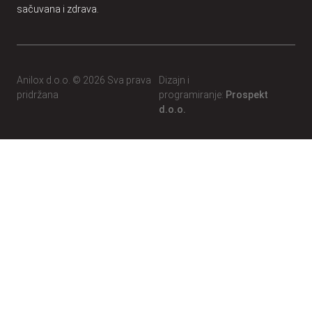
sačuvana i zdrava.
Anilox d.o.o. © 2026 Sva prava
Dizajn i
pridržana
programiranje:
Prospekt
d.o.o.