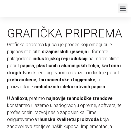
GRAFIČKA PRIPREMA
Grafička priprema ključan je proces koji omogućuje
prijenos različitih
dizajnerskih rješenja
u formate
prilagođene
industrijskoj reprodukciji
na materijalima
poput
papira, plastičnih i aluminijskih folija, kartona i
drugih
. Naši klijenti uglavnom opslužuju industrije poput
prehrambene
,
farmaceutske i higijenske
, te
proizvođače
ambalažnih i dekorativnih papira
.
U
Aniloxu
, pratimo
najnovije tehnološke trendove
i
konstantno ulažemo u nadogradnju opreme, softvera, te
profesionalni razvoj naših zaposlenika. Time
osiguravamo
vrhunsku kvalitetu proizvoda
koja
zadovoljava zahtjeve naših kupaca. Implementacija